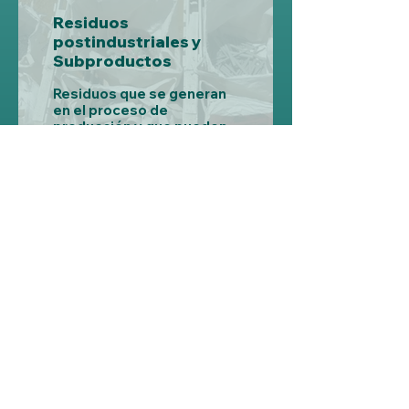
Residuos
postindustriales y
Subproductos
Residuos que se generan
en el proceso de
producción y que pueden
ser reutilizados como
materia prima para la
fabricación de nuevos
productos
Pérdidas
Productos o materias
primas que se descartan
en las etapas de
almacenaje, distribución
y/o consumo durante el