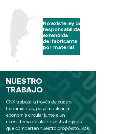
No existe ley de
responsabilidad
extendida
del fabricante
por material
NUESTRO
TRABAJO
CNX trabaja, a través de cuatro
herramientas, para impulsar la
economía circular junto a un
ecosistema de aliados estratégicos
que comparten nuestro propósito. Nos