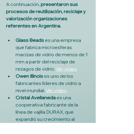
A continuación, 
presentaron sus 
procesos de reutilización, reciclaje y 
valorización organizaciones 
referentes en Argentina.
Glass Beads 
es una empresa 
que fabrica microesferas 
macizas de vidrio de menos de 1 
mm a partir del reciclaje de 
rezagos de vidrio. 
Ver video
Owen Illinois 
es uno de los 
fabricantes líderes de vidrio a 
nivel mundial. 
Ver video
Cristal Avellaneda 
es una 
cooperativa fabricante de la 
línea de vajilla DURAX, que 
expandió su crecimiento al 
mercado de envases de vidrio a 
través de su marca CRISTALUX. 